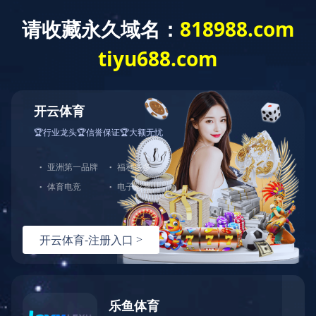
开云体育
咨询服务电话：
0510-83899916
180 5157 4349
网站开云体育
久禾简介
开云体育-开云(中国)一站式服务官方网站
资质证书
开云体育
应用领域
开云体育-开云(中国)一站式服务官方网站
当前位置：
开云体育
>
开云体育-开云(中国)一站式服务官方网
站
>
筒灯
开云体育-开云(中国)一站式服务官方网站
PRODUCT